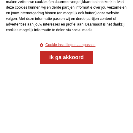
maken zetten we cookies (en daarmee vergelijkbare technieken) in. Met
deze cookies kunnen wij en derde partijen informatie over jou verzamelen
en jouw internetgedrag binnen (en mogelijk ook buiten) onze website
volgen. Met deze informatie passen wij en derde partijen content of
advertenties aan jouw interesses en profiel aan. Daarnaast is het dankzij
cookies mogelijk informatie te delen via social media.
Magazine
Onderweg
Cookie instellingen aanpassen
Onderweg is een platform voor ontmoeting, vorming
Ik ga akkoord
en gesprek voor christenen onderweg, in het bijzonder
voor de Nederlandse Gereformeerde Kerken.
Magazine
Onderweg
Kvk-nummer 33277063
NL46 INGB 0117 5827 86
info@onderwegonline.nl