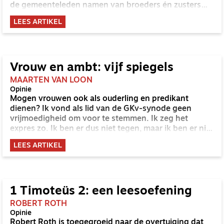
de gemeenteleden namen van broeders én zusters
opgeven.
LEES ARTIKEL
Vrouw en ambt: vijf spiegels
MAARTEN VAN LOON
Opinie
Mogen vrouwen ook als ouderling en predikant
dienen? Ik vond als lid van de GKv-synode geen
vrijmoedigheid om voor te stemmen. Ik zeg het
expres zo. Ik ben er dus niet tegen, maar ik ben er niet
voor. Maar de gedachte dat het op grond van de
LEES ARTIKEL
Schrift absoluut niet mag, is bij mij wel wat barstjes
gaan vertonen. Die wil ik in dit artikel eens nader
bekijken in de vorm van een aantal spiegels die ik
mezelf voorhoud.
1 Timoteüs 2: een leesoefening
ROBERT ROTH
Opinie
Robert Roth is toegegroeid naar de overtuiging dat