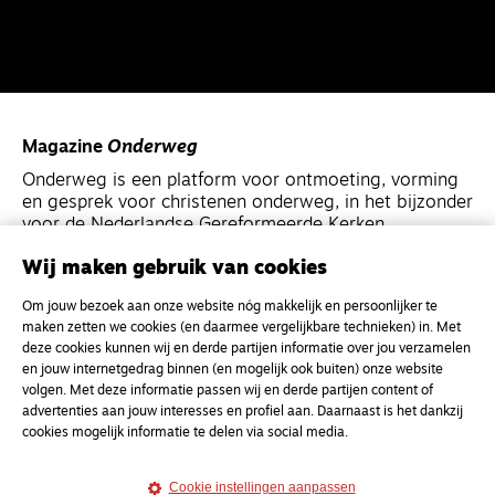
Magazine
Onderweg
Onderweg is een platform voor ontmoeting, vorming
en gesprek voor christenen onderweg, in het bijzonder
voor de Nederlandse Gereformeerde Kerken.
Wij maken gebruik van cookies
Magazine
Onderweg
Om jouw bezoek aan onze website nóg makkelijk en persoonlijker te
Kvk-nummer 33277063
maken zetten we cookies (en daarmee vergelijkbare technieken) in. Met
NL46 INGB 0117 5827 86
deze cookies kunnen wij en derde partijen informatie over jou verzamelen
en jouw internetgedrag binnen (en mogelijk ook buiten) onze website
info@onderwegonline.nl
volgen. Met deze informatie passen wij en derde partijen content of
advertenties aan jouw interesses en profiel aan. Daarnaast is het dankzij
cookies mogelijk informatie te delen via social media.
Cookie instellingen aanpassen