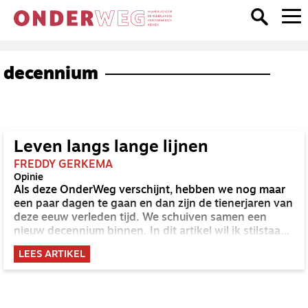
decennium
Leven langs lange lijnen
FREDDY GERKEMA
Opinie
Als deze OnderWeg verschijnt, hebben we nog maar
een paar dagen te gaan en dan zijn de tienerjaren van
deze eeuw verleden tijd. We schuiven samen een
nieuw decennium binnen. In dit artikel wil ik stilstaan
bij het perspectief van God daarop. Wat doet dat met
LEES ARTIKEL
ons leven van elke dag, in en buiten de gemeente?