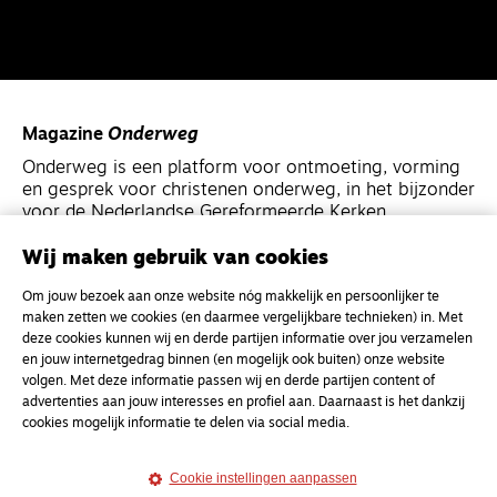
Magazine
Onderweg
Onderweg is een platform voor ontmoeting, vorming
en gesprek voor christenen onderweg, in het bijzonder
voor de Nederlandse Gereformeerde Kerken.
Wij maken gebruik van cookies
Magazine
Onderweg
Om jouw bezoek aan onze website nóg makkelijk en persoonlijker te
Kvk-nummer 33277063
maken zetten we cookies (en daarmee vergelijkbare technieken) in. Met
NL46 INGB 0117 5827 86
deze cookies kunnen wij en derde partijen informatie over jou verzamelen
en jouw internetgedrag binnen (en mogelijk ook buiten) onze website
info@onderwegonline.nl
volgen. Met deze informatie passen wij en derde partijen content of
advertenties aan jouw interesses en profiel aan. Daarnaast is het dankzij
cookies mogelijk informatie te delen via social media.
Cookie instellingen aanpassen