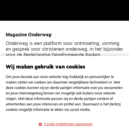
Magazine
Onderweg
Onderweg is een platform voor ontmoeting, vorming
en gesprek voor christenen onderweg, in het bijzonder
voor de Nederlandse Gereformeerde Kerken.
Wij maken gebruik van cookies
Magazine
Onderweg
Om jouw bezoek aan onze website nóg makkelijk en persoonlijker te
Kvk-nummer 33277063
maken zetten we cookies (en daarmee vergelijkbare technieken) in. Met
NL46 INGB 0117 5827 86
deze cookies kunnen wij en derde partijen informatie over jou verzamelen
en jouw internetgedrag binnen (en mogelijk ook buiten) onze website
info@onderwegonline.nl
volgen. Met deze informatie passen wij en derde partijen content of
advertenties aan jouw interesses en profiel aan. Daarnaast is het dankzij
cookies mogelijk informatie te delen via social media.
Cookie instellingen aanpassen