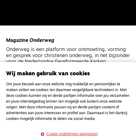
Magazine
Onderweg
Onderweg is een platform voor ontmoeting, vorming
en gesprek voor christenen onderweg, in het bijzonder
voor de Nederlandse Gereformeerde Kerken.
Wij maken gebruik van cookies
Magazine
Onderweg
Om jouw bezoek aan onze website nóg makkelijk en persoonlijker te
Kvk-nummer 33277063
maken zetten we cookies (en daarmee vergelijkbare technieken) in. Met
NL46 INGB 0117 5827 86
deze cookies kunnen wij en derde partijen informatie over jou verzamelen
en jouw internetgedrag binnen (en mogelijk ook buiten) onze website
info@onderwegonline.nl
volgen. Met deze informatie passen wij en derde partijen content of
advertenties aan jouw interesses en profiel aan. Daarnaast is het dankzij
cookies mogelijk informatie te delen via social media.
Cookie instellingen aanpassen