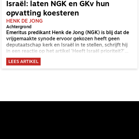
Israël: laten NGK en GKv hun
opvatting koesteren
HENK DE JONG
Achtergrond
Emeritus predikant Henk de Jong (NGK) is blij dat de
vrijgemaakte synode ervoor gekozen heeft geen
deputaatschap kerk en Israël in te stellen, schrijft hij
in een reactie op het artikel 'Heeft Israël prioriteit?'
van Erik de Boer in OnderWeg nr. 3.
LEES ARTIKEL