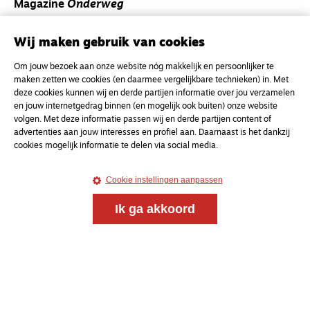
Magazine
Onderweg
Onderweg is een platform voor ontmoeting, vorming
en gesprek voor christenen onderweg, in het bijzonder
Wij maken gebruik van cookies
voor de Nederlandse Gereformeerde Kerken.
Om jouw bezoek aan onze website nóg makkelijk en persoonlijker te
maken zetten we cookies (en daarmee vergelijkbare technieken) in. Met
Magazine
Onderweg
deze cookies kunnen wij en derde partijen informatie over jou verzamelen
en jouw internetgedrag binnen (en mogelijk ook buiten) onze website
Kvk-nummer 33277063
volgen. Met deze informatie passen wij en derde partijen content of
NL46 INGB 0117 5827 86
advertenties aan jouw interesses en profiel aan. Daarnaast is het dankzij
cookies mogelijk informatie te delen via social media.
info@onderwegonline.nl
Cookie instellingen aanpassen
Ik ga akkoord
© 2021 - 2026 Magazine
Onderweg