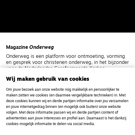
Magazine
Onderweg
Onderweg is een platform voor ontmoeting, vorming
en gesprek voor christenen onderweg, in het bijzonder
voor de Nederlandse Gereformeerde Kerken.
Wij maken gebruik van cookies
Magazine
Onderweg
Om jouw bezoek aan onze website nóg makkelijk en persoonlijker te
Kvk-nummer 33277063
maken zetten we cookies (en daarmee vergelijkbare technieken) in. Met
deze cookies kunnen wij en derde partijen informatie over jou verzamelen
NL46 INGB 0117 5827 86
en jouw internetgedrag binnen (en mogelijk ook buiten) onze website
info@onderwegonline.nl
volgen. Met deze informatie passen wij en derde partijen content of
advertenties aan jouw interesses en profiel aan. Daarnaast is het dankzij
cookies mogelijk informatie te delen via social media.