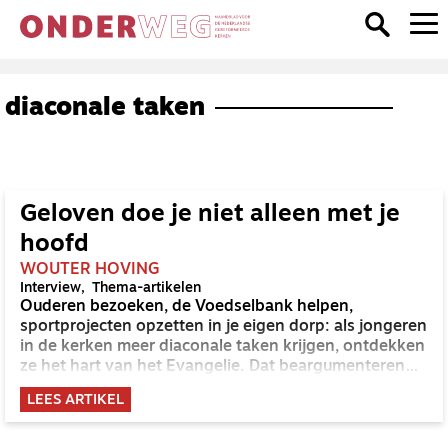
diaconale taken
Geloven doe je niet alleen met je
hoofd
WOUTER HOVING
Interview
Thema-artikelen
Ouderen bezoeken, de Voedselbank helpen,
sportprojecten opzetten in je eigen dorp: als jongeren
in de kerken meer diaconale taken krijgen, ontdekken
ze het hart van het Evangelie. Dat beargumenteren
Derk Jan van der Poel en Marjolijn Matei van Kerkpunt
LEES ARTIKEL
in Zwolle.