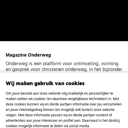
Magazine
Onderweg
Onderweg is een platform voor ontmoeting, vorming
en gesprek voor christenen onderweg, in het bijzonder
voor de Nederlandse Gereformeerde Kerken.
Wij maken gebruik van cookies
Magazine
Onderweg
Om jouw bezoek aan onze website nóg makkelijk en persoonlijker te
Kvk-nummer 33277063
maken zetten we cookies (en daarmee vergelijkbare technieken) in. Met
deze cookies kunnen wij en derde partijen informatie over jou verzamelen
NL46 INGB 0117 5827 86
en jouw internetgedrag binnen (en mogelijk ook buiten) onze website
volgen. Met deze informatie passen wij en derde partijen content of
info@onderwegonline.nl
advertenties aan jouw interesses en profiel aan. Daarnaast is het dankzij
cookies mogelijk informatie te delen via social media.