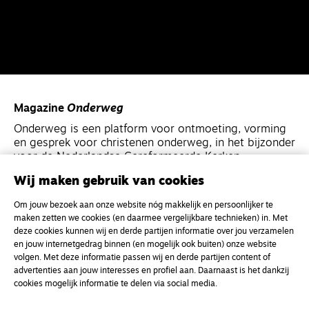
Magazine
Onderweg
Onderweg is een platform voor ontmoeting, vorming
en gesprek voor christenen onderweg, in het bijzonder
voor de Nederlandse Gereformeerde Kerken.
Wij maken gebruik van cookies
Magazine
Onderweg
Om jouw bezoek aan onze website nóg makkelijk en persoonlijker te
Kvk-nummer 33277063
maken zetten we cookies (en daarmee vergelijkbare technieken) in. Met
deze cookies kunnen wij en derde partijen informatie over jou verzamelen
NL46 INGB 0117 5827 86
en jouw internetgedrag binnen (en mogelijk ook buiten) onze website
info@onderwegonline.nl
volgen. Met deze informatie passen wij en derde partijen content of
advertenties aan jouw interesses en profiel aan. Daarnaast is het dankzij
cookies mogelijk informatie te delen via social media.