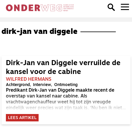
dirk-jan van diggele
Dirk-Jan van Diggele verruilde de
kansel voor de cabine
WILFRED HERMANS
Achtergrond
Interview
Ontmoeting
Predikant Dirk-Jan van Diggele maakte recent de
overstap van kansel naar cabine. Als
vrachtwagenchauffeur weet hij tot zijn vreugde
eindelijk weer precies wat zijn taak is. ‘Nu ben ik niet
meer verantwoordelijk voor mensen, maar voor
LEES ARTIKEL
spullen.’