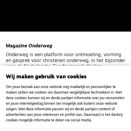
Magazine
Onderweg
Onderweg is een platform voor ontmoeting, vorming
en gesprek voor christenen onderweg, in het bijzonder
voor de Nederlandse Gereformeerde Kerken.
Wij maken gebruik van cookies
Magazine
Onderweg
Om jouw bezoek aan onze website nóg makkelijk en persoonlijker te
Kvk-nummer 33277063
maken zetten we cookies (en daarmee vergelijkbare technieken) in. Met
deze cookies kunnen wij en derde partijen informatie over jou verzamelen
NL46 INGB 0117 5827 86
en jouw internetgedrag binnen (en mogelijk ook buiten) onze website
info@onderwegonline.nl
volgen. Met deze informatie passen wij en derde partijen content of
advertenties aan jouw interesses en profiel aan. Daarnaast is het dankzij
cookies mogelijk informatie te delen via social media.