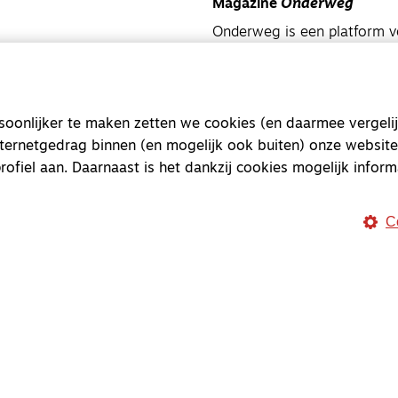
Magazine
Onderweg
Onderweg is een platform v
onderweg, in het bijzonder
Magazine
Onderweg
onlijker te maken zetten we cookies (en daarmee vergelij
Kvk-nummer 33277063
nternetgedrag binnen (en mogelijk ook buiten) onze website
NL46 INGB 0117 5827 86
rofiel aan. Daarnaast is het dankzij cookies mogelijk inform
info@onderwegonline.nl
C