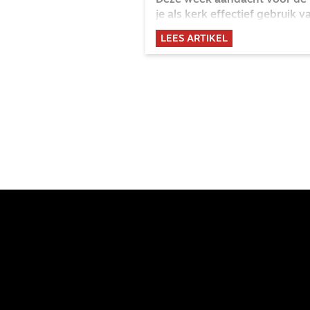
Deze week aandacht voor de 
je als kerk effectief gebruik
boeken over gereformeerde 
LEES ARTIKEL