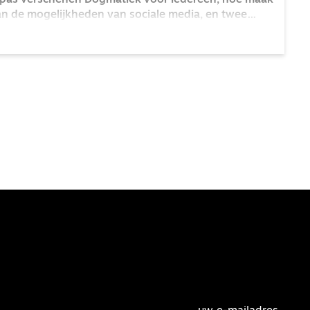
pas verschenen Dogmatiek voor iedereen, hoe maak
 van de mogelijkheden van sociale media, en twee
missionaire gemeenteopbouw.