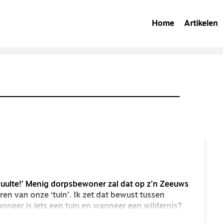
Home
Artikelen
l vuulte!’ Menig dorpsbewoner zal dat op z’n Zeeuws
en van onze ‘tuin’. Ik zet dat bewust tussen
nneer is iets een tuin en wanneer een wildernis?