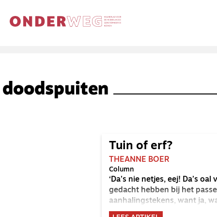
doodspuiten
Tuin of erf?
THEANNE BOER
Column
‘Da’s nie netjes, eej! Da’s oa
gedacht hebben bij het passer
aanhalingstekens, want ja, wa