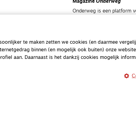
Magazine
Onderweg
Onderweg is een platform v
onderweg, in het bijzonder
Magazine
Onderweg
onlijker te maken zetten we cookies (en daarmee vergelij
Kvk-nummer 33277063
nternetgedrag binnen (en mogelijk ook buiten) onze website
NL46 INGB 0117 5827 86
rofiel aan. Daarnaast is het dankzij cookies mogelijk inform
info@onderwegonline.nl
C