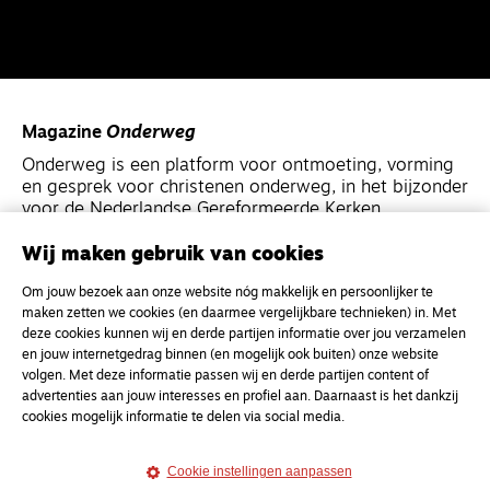
Magazine
Onderweg
Onderweg is een platform voor ontmoeting, vorming
en gesprek voor christenen onderweg, in het bijzonder
voor de Nederlandse Gereformeerde Kerken.
Wij maken gebruik van cookies
Magazine
Onderweg
Om jouw bezoek aan onze website nóg makkelijk en persoonlijker te
Kvk-nummer 33277063
maken zetten we cookies (en daarmee vergelijkbare technieken) in. Met
NL46 INGB 0117 5827 86
deze cookies kunnen wij en derde partijen informatie over jou verzamelen
en jouw internetgedrag binnen (en mogelijk ook buiten) onze website
info@onderwegonline.nl
volgen. Met deze informatie passen wij en derde partijen content of
advertenties aan jouw interesses en profiel aan. Daarnaast is het dankzij
cookies mogelijk informatie te delen via social media.
Cookie instellingen aanpassen