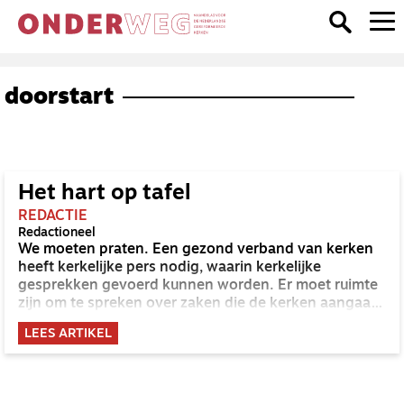
doorstart
Het hart op tafel
REDACTIE
Redactioneel
We moeten praten. Een gezond verband van kerken
heeft kerkelijke pers nodig, waarin kerkelijke
gesprekken gevoerd kunnen worden. Er moet ruimte
zijn om te spreken over zaken die de kerken aangaan,
in allerlei toonsoorten, soms vertrouwelijk en
LEES ARTIKEL
persoonlijk, soms ook argumentatief en delibererend.
En soms mag het, net als in een goed huwelijk, ook
scherp zijn. Is die ruimte voor gesprek en scherpte er
niet, dan wordt het benauwend en lijden de kerken