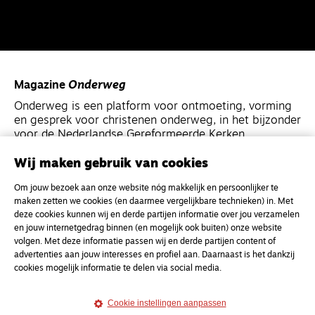
Magazine
Onderweg
Onderweg is een platform voor ontmoeting, vorming
en gesprek voor christenen onderweg, in het bijzonder
voor de Nederlandse Gereformeerde Kerken.
Wij maken gebruik van cookies
Magazine
Onderweg
Om jouw bezoek aan onze website nóg makkelijk en persoonlijker te
Kvk-nummer 33277063
maken zetten we cookies (en daarmee vergelijkbare technieken) in. Met
NL46 INGB 0117 5827 86
deze cookies kunnen wij en derde partijen informatie over jou verzamelen
en jouw internetgedrag binnen (en mogelijk ook buiten) onze website
info@onderwegonline.nl
volgen. Met deze informatie passen wij en derde partijen content of
advertenties aan jouw interesses en profiel aan. Daarnaast is het dankzij
cookies mogelijk informatie te delen via social media.
Cookie instellingen aanpassen