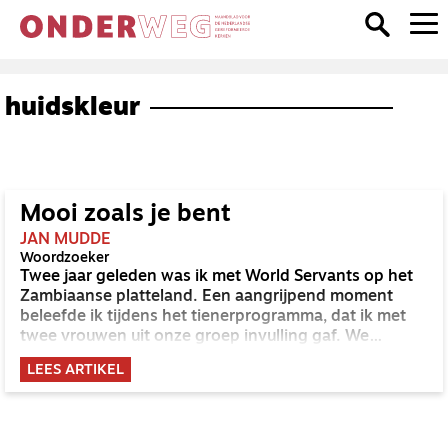
huidskleur
Mooi zoals je bent
JAN MUDDE
Woordzoeker
Twee jaar geleden was ik met World Servants op het
Zambiaanse platteland. Een aangrijpend moment
beleefde ik tijdens het tienerprogramma, dat ik met
twee vrouwen uit onze groep invulling gaf. We
spraken over thema’s als zelfbeeld, vriendschap en
LEES ARTIKEL
partnerkeuze. Ik vroeg de jongeren hun ideale partner
te schetsen. Bovenaan het verlanglijstje van de
jongens stond: blank. De meisjes droomden van een
bruine of blanke man. Wat was er mis met hun eigen