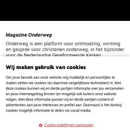
Magazine
Onderweg
Onderweg is een platform voor ontmoeting, vorming
en gesprek voor christenen onderweg, in het bijzonder
voor de Nederlandse Gereformeerde Kerken.
Wij maken gebruik van cookies
Magazine
Onderweg
Om jouw bezoek aan onze website nóg makkelijk en persoonlijker te
Kvk-nummer 33277063
maken zetten we cookies (en daarmee vergelijkbare technieken) in. Met
NL46 INGB 0117 5827 86
deze cookies kunnen wij en derde partijen informatie over jou verzamelen
en jouw internetgedrag binnen (en mogelijk ook buiten) onze website
info@onderwegonline.nl
volgen. Met deze informatie passen wij en derde partijen content of
advertenties aan jouw interesses en profiel aan. Daarnaast is het dankzij
cookies mogelijk informatie te delen via social media.
Cookie instellingen aanpassen