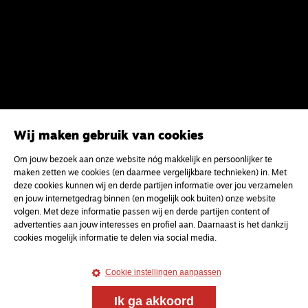
Wij maken gebruik van cookies
Om jouw bezoek aan onze website nóg makkelijk en persoonlijker te
maken zetten we cookies (en daarmee vergelijkbare technieken) in. Met
Magazine
Onderweg
deze cookies kunnen wij en derde partijen informatie over jou verzamelen
Onderweg is een platform voor ontmoeting, vorming
en jouw internetgedrag binnen (en mogelijk ook buiten) onze website
en gesprek voor christenen onderweg, in het bijzonder
volgen. Met deze informatie passen wij en derde partijen content of
voor de Nederlandse Gereformeerde Kerken.
advertenties aan jouw interesses en profiel aan. Daarnaast is het dankzij
cookies mogelijk informatie te delen via social media.
Magazine
Onderweg
Cookie instellingen aanpassen
Kvk-nummer 33277063
Ik ga akkoord
NL46 INGB 0117 5827 86