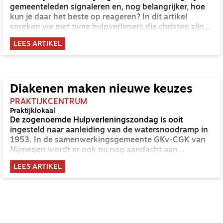
gemeenteleden signaleren en, nog belangrijker, hoe
kun je daar het beste op reageren? In dit artikel
spreken we met twee hulpverleners die christen zijn.
Zij geven handvatten om in de praktijk antwoord te
LEES ARTIKEL
geven op deze vragen.
Diakenen maken nieuwe keuzes
PRAKTIJKCENTRUM
Praktijklokaal
De zogenoemde Hulpverleningszondag is ooit
ingesteld naar aanleiding van de watersnoodramp in
1953. In de samenwerkingsgemeente GKv-CGK van
Nijmegen wordt er ook nu nog aandacht aan
gegeven.
LEES ARTIKEL