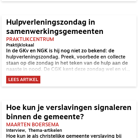
Hulpverleningszondag in
samenwerkingsgemeenten
PRAKTIJKCENTRUM
Praktijklokaal
In de GKv en NGK is hij nog niet zo bekend: de
hulpverleningszondag. Preek, voorbede en collecte
staan op die zondag in het teken van de hulp aan de
naaste in nood. De CGK kent deze zondag wel en via
de samenwerkingsgemeenten waar de CGK bij
LEES ARTIKEL
betrokken is, komen ook de GKv en NGK ermee in
aanraking.
Hoe kun je verslavingen signaleren
binnen de gemeente?
MAARTEN BOERSEMA
Interview
Thema-artikelen
Hoe kun je als christelijke gemeente verslaving bij