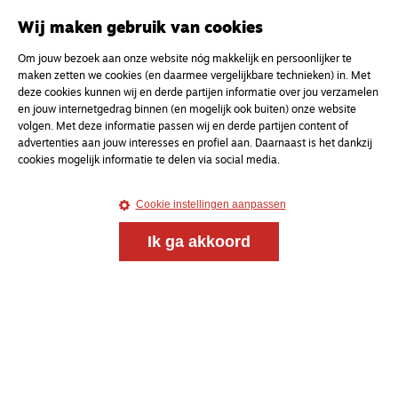
Onderweg is een platform voor ontmoeting, vorming
en gesprek voor christenen onderweg, in het bijzonder
Wij maken gebruik van cookies
voor de Nederlandse Gereformeerde Kerken.
Om jouw bezoek aan onze website nóg makkelijk en persoonlijker te
maken zetten we cookies (en daarmee vergelijkbare technieken) in. Met
Magazine
Onderweg
deze cookies kunnen wij en derde partijen informatie over jou verzamelen
Kvk-nummer 33277063
en jouw internetgedrag binnen (en mogelijk ook buiten) onze website
volgen. Met deze informatie passen wij en derde partijen content of
NL46 INGB 0117 5827 86
advertenties aan jouw interesses en profiel aan. Daarnaast is het dankzij
info@onderwegonline.nl
cookies mogelijk informatie te delen via social media.
Cookie instellingen aanpassen
Ik ga akkoord
© 2021 - 2026 Magazine
Onderweg
Algemene voorwaarden
Webdesign:
Bredewold