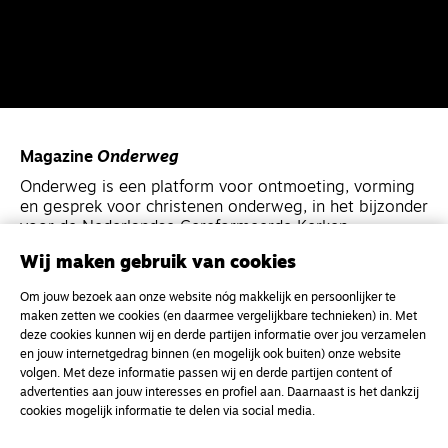
Magazine
Onderweg
Onderweg is een platform voor ontmoeting, vorming
en gesprek voor christenen onderweg, in het bijzonder
voor de Nederlandse Gereformeerde Kerken.
Wij maken gebruik van cookies
Magazine
Onderweg
Om jouw bezoek aan onze website nóg makkelijk en persoonlijker te
Kvk-nummer 33277063
maken zetten we cookies (en daarmee vergelijkbare technieken) in. Met
deze cookies kunnen wij en derde partijen informatie over jou verzamelen
NL46 INGB 0117 5827 86
en jouw internetgedrag binnen (en mogelijk ook buiten) onze website
info@onderwegonline.nl
volgen. Met deze informatie passen wij en derde partijen content of
advertenties aan jouw interesses en profiel aan. Daarnaast is het dankzij
cookies mogelijk informatie te delen via social media.