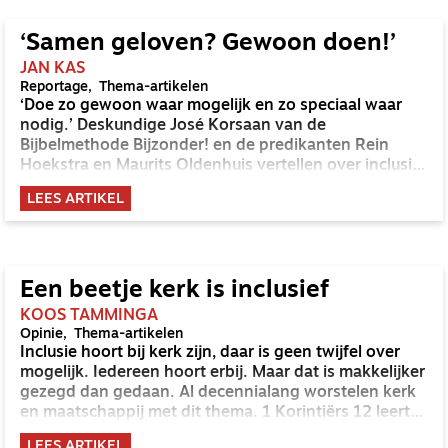
‘Samen geloven? Gewoon doen!’
JAN KAS
Reportage
Thema-artikelen
‘Doe zo gewoon waar mogelijk en zo speciaal waar
nodig.’ Deskundige José Korsaan van de
Bijbelmethode Bijzonder! en de predikanten Rein
Hoekstra en Maurits Oldenhuis vertellen over inclusief
kerk zijn in de praktijk.
LEES ARTIKEL
Een beetje kerk is inclusief
KOOS TAMMINGA
Opinie
Thema-artikelen
Inclusie hoort bij kerk zijn, daar is geen twijfel over
mogelijk. Iedereen hoort erbij. Maar dat is makkelijker
gezegd dan gedaan. Al decennialang worstelen kerk
en maatschappij met dit thema. 1 Korintiërs 12 leert
waar inclusie werkelijk om gaat: het herkennen van
LEES ARTIKEL