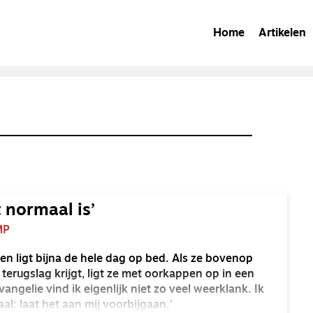
Home
Artikelen
t normaal is’
MP
en ligt bijna de hele dag op bed. Als ze bovenop
terugslag krijgt, ligt ze met oorkappen op in een
angelie vind ik eigenlijk niet zo veel weerklank. Ik
al: laat het aan mij voorbijgaan.’