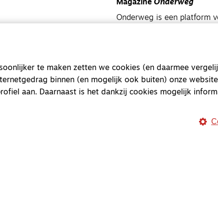
Magazine
Onderweg
Onderweg is een platform v
onderweg, in het bijzonder
Magazine
Onderweg
onlijker te maken zetten we cookies (en daarmee vergelij
Kvk-nummer 33277063
nternetgedrag binnen (en mogelijk ook buiten) onze website
NL46 INGB 0117 5827 86
rofiel aan. Daarnaast is het dankzij cookies mogelijk inform
info@onderwegonline.nl
C