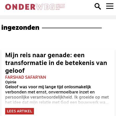
ingezonden
Mijn reis naar genade: een
transformatie in de betekenis van
geloof
FARSHAD SAFARYAN
Opinie
Geloof was voor mij lange tijd onlosmakelijk
verbonden met ernst, onvermoeibare inzet en
persoonlijke verantwoordelijkheid. Ik groeide op met
het idee dat mijn relatie met God een bouwwerk was
dat ik zelf moest optrekken, steen voor steen, met
LEES ARTIKEL
rechtvaardigheid als fundament en voortdurende