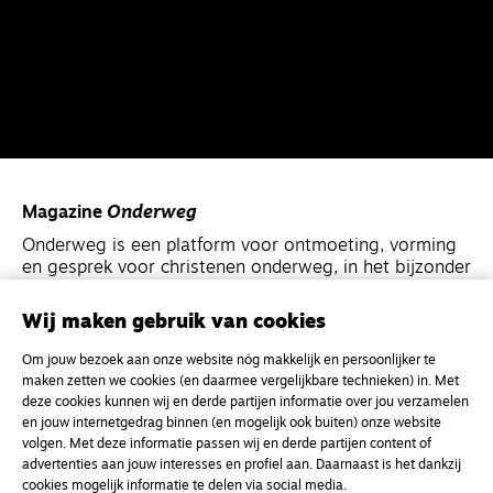
Magazine
Onderweg
Onderweg is een platform voor ontmoeting, vorming
en gesprek voor christenen onderweg, in het bijzonder
voor de Nederlandse Gereformeerde Kerken.
Wij maken gebruik van cookies
Magazine
Onderweg
Om jouw bezoek aan onze website nóg makkelijk en persoonlijker te
Kvk-nummer 33277063
maken zetten we cookies (en daarmee vergelijkbare technieken) in. Met
deze cookies kunnen wij en derde partijen informatie over jou verzamelen
NL46 INGB 0117 5827 86
en jouw internetgedrag binnen (en mogelijk ook buiten) onze website
volgen. Met deze informatie passen wij en derde partijen content of
info@onderwegonline.nl
advertenties aan jouw interesses en profiel aan. Daarnaast is het dankzij
cookies mogelijk informatie te delen via social media.