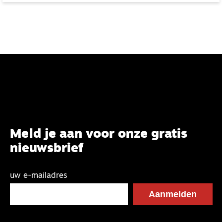
zelfbewaking als cement. Jarenlang dacht ik dat rust
een beloning was die pas aan het einde van het pad
van plichtsvervulling wachtte. Maar hoe harder ik liep,
hoe verder de finish leek te liggen. In mij groeide een
stille maar aanhoudende vraag: als ik altijd moet
blijven presteren om aanvaard te worden, wanneer
mag ik dan rust ervaren? Die vraag werd het begin
van een geestelijke ommekeer en van een reis die mij
geleidelijk met een nieuwe betekenis van geloof in
aanraking bracht.
Meld je aan voor onze gratis
nieuwsbrief
uw e-mailadres