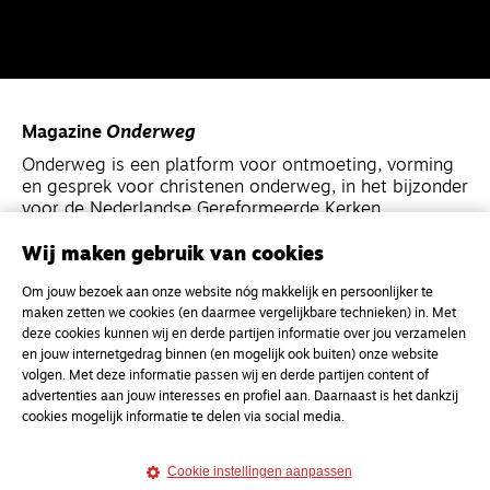
Magazine
Onderweg
Onderweg is een platform voor ontmoeting, vorming
en gesprek voor christenen onderweg, in het bijzonder
voor de Nederlandse Gereformeerde Kerken.
Wij maken gebruik van cookies
Magazine
Onderweg
Om jouw bezoek aan onze website nóg makkelijk en persoonlijker te
Kvk-nummer 33277063
maken zetten we cookies (en daarmee vergelijkbare technieken) in. Met
NL46 INGB 0117 5827 86
deze cookies kunnen wij en derde partijen informatie over jou verzamelen
en jouw internetgedrag binnen (en mogelijk ook buiten) onze website
info@onderwegonline.nl
volgen. Met deze informatie passen wij en derde partijen content of
advertenties aan jouw interesses en profiel aan. Daarnaast is het dankzij
cookies mogelijk informatie te delen via social media.
Cookie instellingen aanpassen