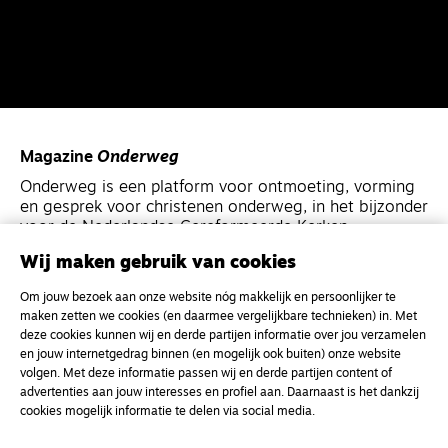
Magazine
Onderweg
Onderweg is een platform voor ontmoeting, vorming
en gesprek voor christenen onderweg, in het bijzonder
voor de Nederlandse Gereformeerde Kerken.
Wij maken gebruik van cookies
Magazine
Onderweg
Om jouw bezoek aan onze website nóg makkelijk en persoonlijker te
Kvk-nummer 33277063
maken zetten we cookies (en daarmee vergelijkbare technieken) in. Met
deze cookies kunnen wij en derde partijen informatie over jou verzamelen
NL46 INGB 0117 5827 86
en jouw internetgedrag binnen (en mogelijk ook buiten) onze website
info@onderwegonline.nl
volgen. Met deze informatie passen wij en derde partijen content of
advertenties aan jouw interesses en profiel aan. Daarnaast is het dankzij
cookies mogelijk informatie te delen via social media.