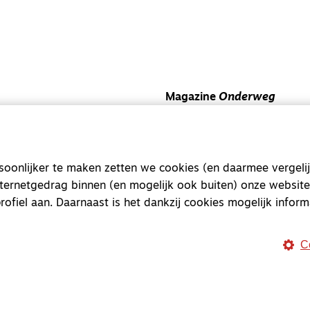
Magazine
Onderweg
Onderweg is een platform v
onderweg, in het bijzonder
onlijker te maken zetten we cookies (en daarmee vergelij
Magazine
Onderweg
nternetgedrag binnen (en mogelijk ook buiten) onze website
Kvk-nummer 33277063
rofiel aan. Daarnaast is het dankzij cookies mogelijk inform
NL46 INGB 0117 5827 86
info@onderwegonline.nl
C