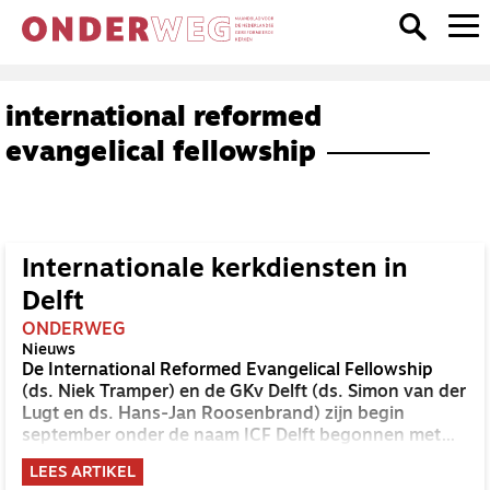
international reformed
evangelical fellowship
Internationale kerkdiensten in
Delft
ONDERWEG
Nieuws
De International Reformed Evangelical Fellowship
(ds. Niek Tramper) en de GKv Delft (ds. Simon van der
Lugt en ds. Hans-Jan Roosenbrand) zijn begin
september onder de naam ICF Delft begonnen met
gezamenlijke Engelstalige diensten, gericht op
LEES ARTIKEL
internationale studenten,