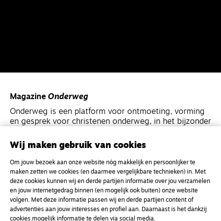
Magazine
Onderweg
Onderweg is een platform voor ontmoeting, vorming
en gesprek voor christenen onderweg, in het bijzonder
voor de Nederlandse Gereformeerde Kerken.
Wij maken gebruik van cookies
Magazine
Onderweg
Om jouw bezoek aan onze website nóg makkelijk en persoonlijker te
Kvk-nummer 33277063
maken zetten we cookies (en daarmee vergelijkbare technieken) in. Met
deze cookies kunnen wij en derde partijen informatie over jou verzamelen
NL46 INGB 0117 5827 86
en jouw internetgedrag binnen (en mogelijk ook buiten) onze website
volgen. Met deze informatie passen wij en derde partijen content of
info@onderwegonline.nl
advertenties aan jouw interesses en profiel aan. Daarnaast is het dankzij
cookies mogelijk informatie te delen via social media.