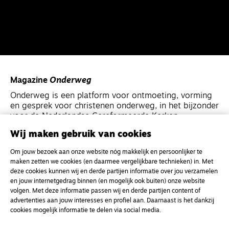
Magazine
Onderweg
Onderweg is een platform voor ontmoeting, vorming
en gesprek voor christenen onderweg, in het bijzonder
voor de Nederlandse Gereformeerde Kerken.
Wij maken gebruik van cookies
Magazine
Onderweg
Om jouw bezoek aan onze website nóg makkelijk en persoonlijker te
Kvk-nummer 33277063
maken zetten we cookies (en daarmee vergelijkbare technieken) in. Met
deze cookies kunnen wij en derde partijen informatie over jou verzamelen
NL46 INGB 0117 5827 86
en jouw internetgedrag binnen (en mogelijk ook buiten) onze website
info@onderwegonline.nl
volgen. Met deze informatie passen wij en derde partijen content of
advertenties aan jouw interesses en profiel aan. Daarnaast is het dankzij
cookies mogelijk informatie te delen via social media.