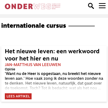
internationale cursus
Het nieuwe leven: een werkwoord
voor het hier en nu
JAN-MATTHIJS VAN LEEUWEN
Opinie
'Want nu de Heer is opgestaan, nu breekt het nieuwe
leven aan.' Hoe vaak zong ik deze woorden zonder na
te denken. Het nieuwe leven, natuurlijk, dat gaat over
de toekomst. Toch? Tot ik bedacht: wat als het nou als
werkwoord is bedoeld? Zoals 'het nieuwe rijden' of
LEES ARTIKEL
'het nieuwe werken'. Niet iets voor later, maar iets
voor nu. Wat zou dat voor ons betekenen? En wat is
de plek van vreugde en lijden daarin?