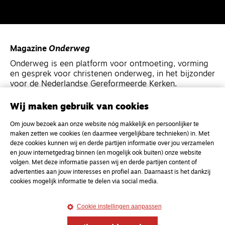
Magazine
Onderweg
Onderweg is een platform voor ontmoeting, vorming
en gesprek voor christenen onderweg, in het bijzonder
voor de Nederlandse Gereformeerde Kerken.
Wij maken gebruik van cookies
Magazine
Onderweg
Om jouw bezoek aan onze website nóg makkelijk en persoonlijker te
Kvk-nummer 33277063
maken zetten we cookies (en daarmee vergelijkbare technieken) in. Met
NL46 INGB 0117 5827 86
deze cookies kunnen wij en derde partijen informatie over jou verzamelen
en jouw internetgedrag binnen (en mogelijk ook buiten) onze website
info@onderwegonline.nl
volgen. Met deze informatie passen wij en derde partijen content of
advertenties aan jouw interesses en profiel aan. Daarnaast is het dankzij
cookies mogelijk informatie te delen via social media.
Cookie instellingen aanpassen