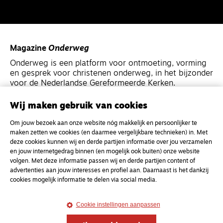
Magazine
Onderweg
Onderweg is een platform voor ontmoeting, vorming
en gesprek voor christenen onderweg, in het bijzonder
voor de Nederlandse Gereformeerde Kerken.
Wij maken gebruik van cookies
Magazine
Onderweg
Om jouw bezoek aan onze website nóg makkelijk en persoonlijker te
Kvk-nummer 33277063
maken zetten we cookies (en daarmee vergelijkbare technieken) in. Met
NL46 INGB 0117 5827 86
deze cookies kunnen wij en derde partijen informatie over jou verzamelen
en jouw internetgedrag binnen (en mogelijk ook buiten) onze website
info@onderwegonline.nl
volgen. Met deze informatie passen wij en derde partijen content of
advertenties aan jouw interesses en profiel aan. Daarnaast is het dankzij
cookies mogelijk informatie te delen via social media.
Cookie instellingen aanpassen