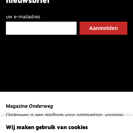
nieuwsbrief
uw e-mailadres
Magazine
Onderweg
Onderweg is een platform voor ontmoeting, vorming
en gesprek voor christenen onderweg, in het bijzonder
voor de Nederlandse Gereformeerde Kerken.
Wij maken gebruik van cookies