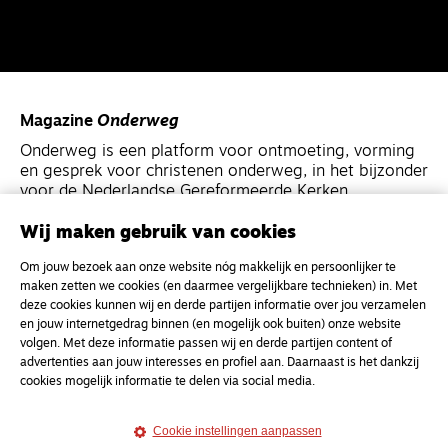
Magazine
Onderweg
Onderweg is een platform voor ontmoeting, vorming
en gesprek voor christenen onderweg, in het bijzonder
voor de Nederlandse Gereformeerde Kerken.
Wij maken gebruik van cookies
Magazine
Onderweg
Om jouw bezoek aan onze website nóg makkelijk en persoonlijker te
Kvk-nummer 33277063
maken zetten we cookies (en daarmee vergelijkbare technieken) in. Met
NL46 INGB 0117 5827 86
deze cookies kunnen wij en derde partijen informatie over jou verzamelen
en jouw internetgedrag binnen (en mogelijk ook buiten) onze website
info@onderwegonline.nl
volgen. Met deze informatie passen wij en derde partijen content of
advertenties aan jouw interesses en profiel aan. Daarnaast is het dankzij
cookies mogelijk informatie te delen via social media.
Cookie instellingen aanpassen