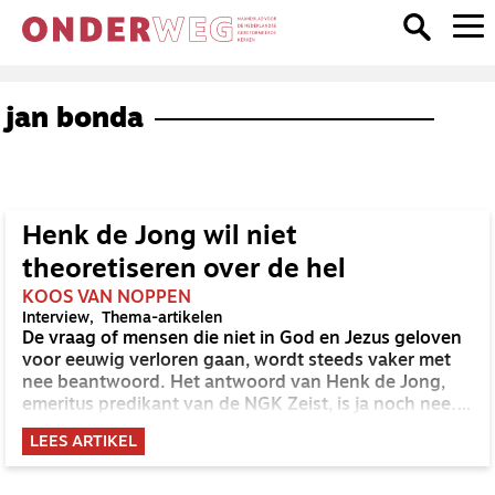
jan bonda
Henk de Jong wil niet
theoretiseren over de hel
KOOS VAN NOPPEN
Interview
Thema-artikelen
De vraag of mensen die niet in God en Jezus geloven
voor eeuwig verloren gaan, wordt steeds vaker met
nee beantwoord. Het antwoord van Henk de Jong,
emeritus predikant van de NGK Zeist, is ja noch nee.
'Daar ga ik niet over', zegt hij. Maar wat de Bijbel
LEES ARTIKEL
schrijft over oordeel en straf kan niet afgezwakt
worden. 'Geen flauwekul, lezen wat er staat.'