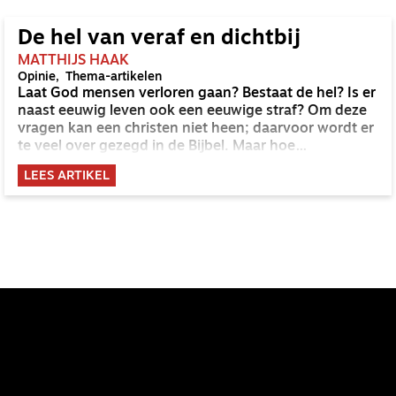
De hel van veraf en dichtbij
MATTHIJS HAAK
Opinie
Thema-artikelen
Laat God mensen verloren gaan? Bestaat de hel? Is er
naast eeuwig leven ook een eeuwige straf? Om deze
vragen kan een christen niet heen; daarvoor wordt er
te veel over gezegd in de Bijbel. Maar hoe
beantwoord je ze? En wat doe je daar vervolgens
LEES ARTIKEL
mee?