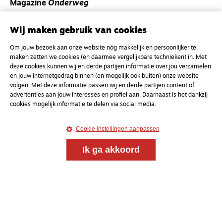
Magazine
Onderweg
Onderweg is een platform voor ontmoeting, vorming
en gesprek voor christenen onderweg, in het bijzonder
Wij maken gebruik van cookies
voor de Nederlandse Gereformeerde Kerken.
Om jouw bezoek aan onze website nóg makkelijk en persoonlijker te
maken zetten we cookies (en daarmee vergelijkbare technieken) in. Met
Magazine
Onderweg
deze cookies kunnen wij en derde partijen informatie over jou verzamelen
en jouw internetgedrag binnen (en mogelijk ook buiten) onze website
Kvk-nummer 33277063
volgen. Met deze informatie passen wij en derde partijen content of
NL46 INGB 0117 5827 86
advertenties aan jouw interesses en profiel aan. Daarnaast is het dankzij
cookies mogelijk informatie te delen via social media.
info@onderwegonline.nl
Cookie instellingen aanpassen
Ik ga akkoord
© 2021 - 2026 Magazine
Onderweg