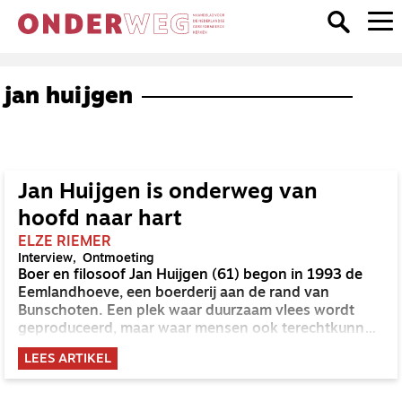
jan huijgen
Jan Huijgen is onderweg van
hoofd naar hart
ELZE RIEMER
Interview
Ontmoeting
Boer en filosoof Jan Huijgen (61) begon in 1993 de
Eemlandhoeve, een boerderij aan de rand van
Bunschoten. Een plek waar duurzaam vlees wordt
geproduceerd, maar waar mensen ook terechtkunnen
voor inspiratie en ontmoeting. Huijgen zit vol plannen
LEES ARTIKEL
en ideeën. Ergens bovenaan staat het idee van een
kapelletje, waar ‘de ziel tot rust en vrede mag komen,
bij God’.