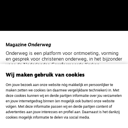
Magazine
Onderweg
Onderweg is een platform voor ontmoeting, vorming
en gesprek voor christenen onderweg, in het bijzonder
voor de Nederlandse Gereformeerde Kerken.
Wij maken gebruik van cookies
Magazine
Onderweg
Om jouw bezoek aan onze website nóg makkelijk en persoonlijker te
Kvk-nummer 33277063
maken zetten we cookies (en daarmee vergelijkbare technieken) in. Met
deze cookies kunnen wij en derde partijen informatie over jou verzamelen
NL46 INGB 0117 5827 86
en jouw internetgedrag binnen (en mogelijk ook buiten) onze website
info@onderwegonline.nl
volgen. Met deze informatie passen wij en derde partijen content of
advertenties aan jouw interesses en profiel aan. Daarnaast is het dankzij
cookies mogelijk informatie te delen via social media.