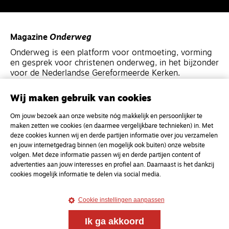
Magazine
Onderweg
Onderweg is een platform voor ontmoeting, vorming
en gesprek voor christenen onderweg, in het bijzonder
voor de Nederlandse Gereformeerde Kerken.
Wij maken gebruik van cookies
Magazine
Onderweg
Kvk-nummer 33277063
Om jouw bezoek aan onze website nóg makkelijk en persoonlijker te
maken zetten we cookies (en daarmee vergelijkbare technieken) in. Met
NL46 INGB 0117 5827 86
deze cookies kunnen wij en derde partijen informatie over jou verzamelen
info@onderwegonline.nl
en jouw internetgedrag binnen (en mogelijk ook buiten) onze website
volgen. Met deze informatie passen wij en derde partijen content of
advertenties aan jouw interesses en profiel aan. Daarnaast is het dankzij
cookies mogelijk informatie te delen via social media.
Cookie instellingen aanpassen
Ik ga akkoord