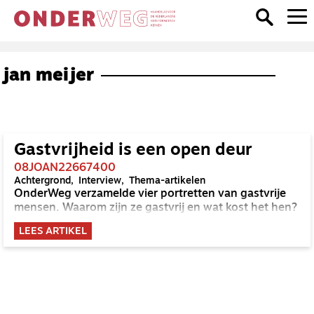
jan meijer
Gastvrijheid is een open deur
08JOAN22667400
Achtergrond
Interview
Thema-artikelen
OnderWeg verzamelde vier portretten van gastvrije
mensen. Waarom zijn ze gastvrij en wat kost het hen?
LEES ARTIKEL