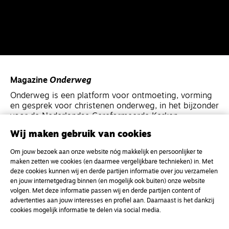
Magazine
Onderweg
Onderweg is een platform voor ontmoeting, vorming
en gesprek voor christenen onderweg, in het bijzonder
voor de Nederlandse Gereformeerde Kerken.
Wij maken gebruik van cookies
Magazine
Onderweg
Om jouw bezoek aan onze website nóg makkelijk en persoonlijker te
Kvk-nummer 33277063
maken zetten we cookies (en daarmee vergelijkbare technieken) in. Met
deze cookies kunnen wij en derde partijen informatie over jou verzamelen
NL46 INGB 0117 5827 86
en jouw internetgedrag binnen (en mogelijk ook buiten) onze website
info@onderwegonline.nl
volgen. Met deze informatie passen wij en derde partijen content of
advertenties aan jouw interesses en profiel aan. Daarnaast is het dankzij
cookies mogelijk informatie te delen via social media.