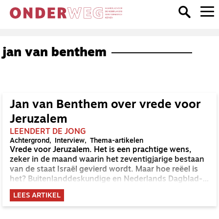
jan van benthem
Jan van Benthem over vrede voor
Jeruzalem
LEENDERT DE JONG
Achtergrond
Interview
Thema-artikelen
Vrede voor Jeruzalem. Het is een prachtige wens,
zeker in de maand waarin het zeventigjarige bestaan
van de staat Israël gevierd wordt. Maar hoe reëel is
het? Buitenlanddeskundige en Nederlands Dagblad-
redacteur Jan van Benthem: 'Ik denk dat de eerste
LEES ARTIKEL
stap gezet moet worden door een Israëlische leider.'