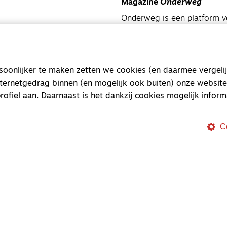
Magazine
Onderweg
Onderweg is een platform v
onderweg, in het bijzonder
Magazine
Onderweg
onlijker te maken zetten we cookies (en daarmee vergelij
Kvk-nummer 33277063
nternetgedrag binnen (en mogelijk ook buiten) onze website
NL46 INGB 0117 5827 86
rofiel aan. Daarnaast is het dankzij cookies mogelijk inform
info@onderwegonline.nl
C