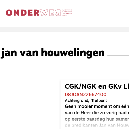
jan van houwelingen
CGK/NGK en GKv Lis
08JOAN22667400
Achtergrond
Trefpunt
Geen mooier moment om één 
van de Heer die zo vurig bad
op eerste paasdag hun samenga
de predikanten Jan van Hou