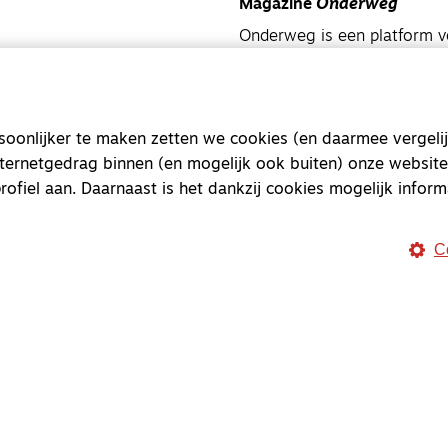
Magazine
Onderweg
Onderweg is een platform v
onderweg, in het bijzonder
Magazine
Onderweg
onlijker te maken zetten we cookies (en daarmee vergelij
Kvk-nummer 33277063
nternetgedrag binnen (en mogelijk ook buiten) onze website
NL46 INGB 0117 5827 86
rofiel aan. Daarnaast is het dankzij cookies mogelijk inform
info@onderwegonline.nl
C