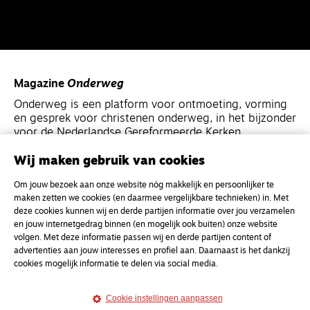
Magazine
Onderweg
Onderweg is een platform voor ontmoeting, vorming
en gesprek voor christenen onderweg, in het bijzonder
voor de Nederlandse Gereformeerde Kerken.
Wij maken gebruik van cookies
Magazine
Onderweg
Om jouw bezoek aan onze website nóg makkelijk en persoonlijker te
Kvk-nummer 33277063
maken zetten we cookies (en daarmee vergelijkbare technieken) in. Met
NL46 INGB 0117 5827 86
deze cookies kunnen wij en derde partijen informatie over jou verzamelen
en jouw internetgedrag binnen (en mogelijk ook buiten) onze website
info@onderwegonline.nl
volgen. Met deze informatie passen wij en derde partijen content of
advertenties aan jouw interesses en profiel aan. Daarnaast is het dankzij
cookies mogelijk informatie te delen via social media.
Cookie instellingen aanpassen