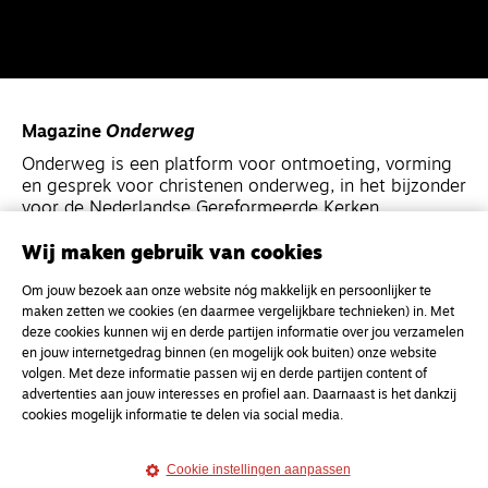
Magazine
Onderweg
Onderweg is een platform voor ontmoeting, vorming
en gesprek voor christenen onderweg, in het bijzonder
voor de Nederlandse Gereformeerde Kerken.
Wij maken gebruik van cookies
Magazine
Onderweg
Om jouw bezoek aan onze website nóg makkelijk en persoonlijker te
Kvk-nummer 33277063
maken zetten we cookies (en daarmee vergelijkbare technieken) in. Met
NL46 INGB 0117 5827 86
deze cookies kunnen wij en derde partijen informatie over jou verzamelen
en jouw internetgedrag binnen (en mogelijk ook buiten) onze website
info@onderwegonline.nl
volgen. Met deze informatie passen wij en derde partijen content of
advertenties aan jouw interesses en profiel aan. Daarnaast is het dankzij
cookies mogelijk informatie te delen via social media.
Cookie instellingen aanpassen