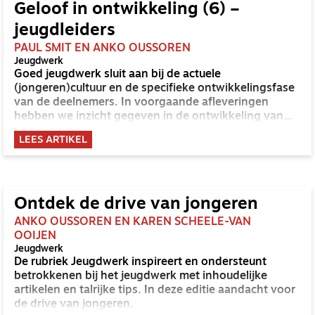
Geloof in ontwikkeling (6) –
jeugdleiders
PAUL SMIT EN ANKO OUSSOREN
Jeugdwerk
Goed jeugdwerk sluit aan bij de actuele
(jongeren)cultuur en de specifieke ontwikkelingsfase
van de deelnemers. In voorgaande afleveringen
hebben we inzicht gegeven in de ontwikkeling van
tieners en jongeren van diverse leeftijden, zodat het
LEES ARTIKEL
jeugdwerk beter op de verschillende groepen
afgestemd kan worden. We sluiten deze serie af met
degene die het jeugdwerk uitvoert: de jeugdleider.
Ontdek de drive van jongeren
ANKO OUSSOREN EN KAREN SCHEELE-VAN
OOIJEN
Jeugdwerk
De rubriek Jeugdwerk inspireert en ondersteunt
betrokkenen bij het jeugdwerk met inhoudelijke
artikelen en talrijke tips. In deze editie aandacht voor
de drive van jongeren.