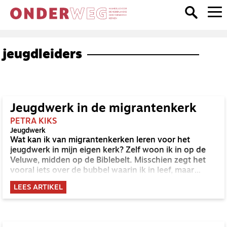
jeugdleiders
Jeugdwerk in de migrantenkerk
PETRA KIKS
Jeugdwerk
Wat kan ik van migrantenkerken leren voor het
jeugdwerk in mijn eigen kerk? Zelf woon ik in op de
Veluwe, midden op de Biblebelt. Misschien zegt het
vooral iets over de bubbel waarin ik in leef, maar
migrantenkerken ken ik hier niet. Dus ging ik op zoek
LEES ARTIKEL
en ontmoette pastor Godian Ejiogu.