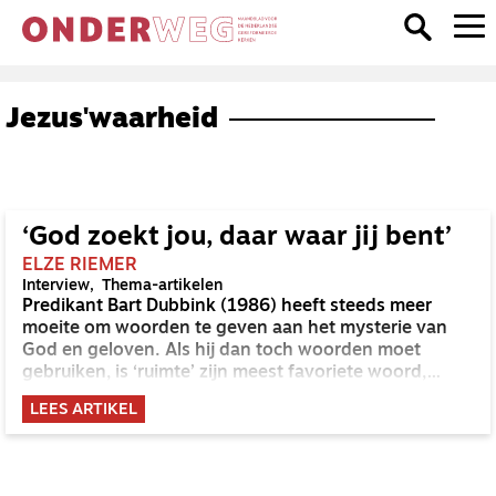
Jezus'waarheid
‘God zoekt jou, daar waar jij bent’
ELZE RIEMER
Interview
Thema-artikelen
Predikant Bart Dubbink (1986) heeft steeds meer
moeite om woorden te geven aan het mysterie van
God en geloven. Als hij dan toch woorden moet
gebruiken, is ‘ruimte’ zijn meest favoriete woord,
gevolgd door ‘deconstructie’.
LEES ARTIKEL