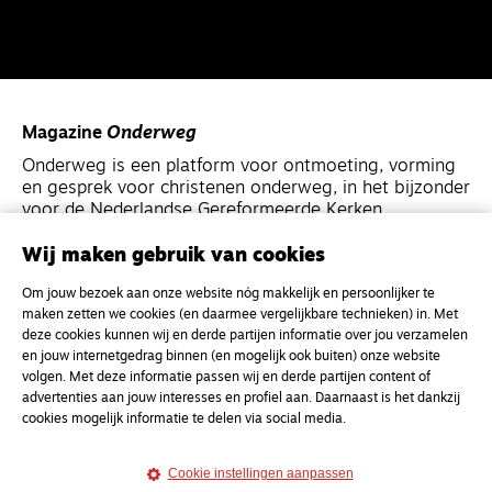
Magazine
Onderweg
Onderweg is een platform voor ontmoeting, vorming
en gesprek voor christenen onderweg, in het bijzonder
voor de Nederlandse Gereformeerde Kerken.
Wij maken gebruik van cookies
Magazine
Onderweg
Om jouw bezoek aan onze website nóg makkelijk en persoonlijker te
Kvk-nummer 33277063
maken zetten we cookies (en daarmee vergelijkbare technieken) in. Met
NL46 INGB 0117 5827 86
deze cookies kunnen wij en derde partijen informatie over jou verzamelen
en jouw internetgedrag binnen (en mogelijk ook buiten) onze website
info@onderwegonline.nl
volgen. Met deze informatie passen wij en derde partijen content of
advertenties aan jouw interesses en profiel aan. Daarnaast is het dankzij
cookies mogelijk informatie te delen via social media.
Cookie instellingen aanpassen