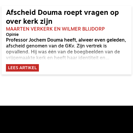
Afscheid Douma roept vragen op
over kerk zijn
MAARTEN VERKERK EN WILMER BLIJDORP
Opinie
Professor Jochem Douma heeft, alweer even geleden,
afscheid genomen van de GKv. Zijn vertrek is
opvallend. Hij was één van de boegbeelden van de
vrijgemaakte kerk en heeft haar identiteit en
functioneren in hoge mate bepaald. Zijn vertrek is
LEES ARTIKEL
ook meer dan een incident. Het gaat ten diepste om
de vraag hoe je kerk wilt zijn in een veranderende
samenleving. En die vraag is voor elke christen van
belang.