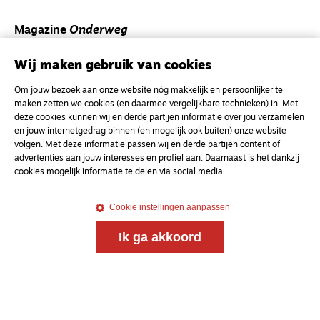
Magazine
Onderweg
Onderweg is een platform voor ontmoeting, vorming
Wij maken gebruik van cookies
en gesprek voor christenen onderweg, in het bijzonder
voor de Nederlandse Gereformeerde Kerken.
Om jouw bezoek aan onze website nóg makkelijk en persoonlijker te
maken zetten we cookies (en daarmee vergelijkbare technieken) in. Met
Magazine
Onderweg
deze cookies kunnen wij en derde partijen informatie over jou verzamelen
en jouw internetgedrag binnen (en mogelijk ook buiten) onze website
Kvk-nummer 33277063
volgen. Met deze informatie passen wij en derde partijen content of
advertenties aan jouw interesses en profiel aan. Daarnaast is het dankzij
NL46 INGB 0117 5827 86
cookies mogelijk informatie te delen via social media.
info@onderwegonline.nl
Cookie instellingen aanpassen
Ik ga akkoord