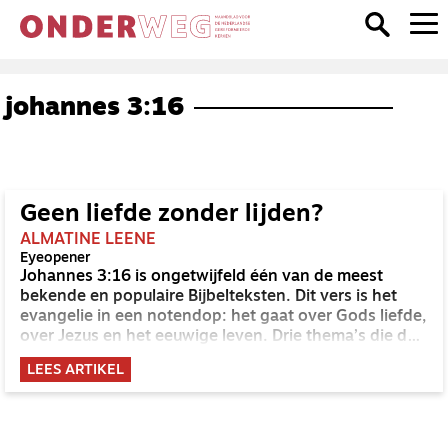
johannes 3:16
Geen liefde zonder lijden?
ALMATINE LEENE
Eyeopener
Johannes 3:16 is ongetwijfeld één van de meest
bekende en populaire Bijbelteksten. Dit vers is het
evangelie in een notendop: het gaat over Gods liefde,
over Jezus en het eeuwige leven. Drie thema’s die de
kern van het christelijk geloof omvatten. En toch kan
LEES ARTIKEL
juist dit vers ook vragen oproepen. Over verloren
gaan, maar ook over de vraag waarom God de Zoon
zijn leven voor ons heeft gegeven. En die laatste
vraag is nog niet zo makkelijk te beantwoorden.