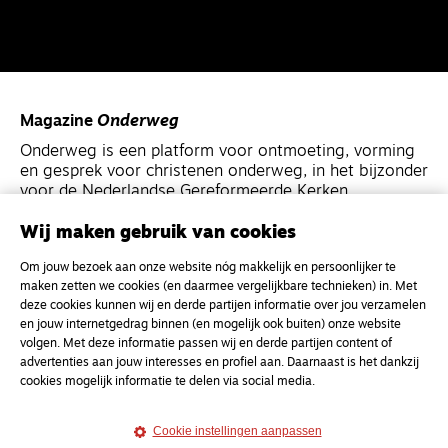
Magazine
Onderweg
Onderweg is een platform voor ontmoeting, vorming
en gesprek voor christenen onderweg, in het bijzonder
voor de Nederlandse Gereformeerde Kerken.
Wij maken gebruik van cookies
Magazine
Onderweg
Om jouw bezoek aan onze website nóg makkelijk en persoonlijker te
Kvk-nummer 33277063
maken zetten we cookies (en daarmee vergelijkbare technieken) in. Met
NL46 INGB 0117 5827 86
deze cookies kunnen wij en derde partijen informatie over jou verzamelen
en jouw internetgedrag binnen (en mogelijk ook buiten) onze website
info@onderwegonline.nl
volgen. Met deze informatie passen wij en derde partijen content of
advertenties aan jouw interesses en profiel aan. Daarnaast is het dankzij
cookies mogelijk informatie te delen via social media.
Cookie instellingen aanpassen