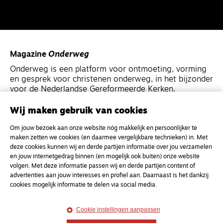
Magazine
Onderweg
Onderweg is een platform voor ontmoeting, vorming
en gesprek voor christenen onderweg, in het bijzonder
voor de Nederlandse Gereformeerde Kerken.
Wij maken gebruik van cookies
Magazine
Onderweg
Om jouw bezoek aan onze website nóg makkelijk en persoonlijker te
Kvk-nummer 33277063
maken zetten we cookies (en daarmee vergelijkbare technieken) in. Met
NL46 INGB 0117 5827 86
deze cookies kunnen wij en derde partijen informatie over jou verzamelen
en jouw internetgedrag binnen (en mogelijk ook buiten) onze website
info@onderwegonline.nl
volgen. Met deze informatie passen wij en derde partijen content of
advertenties aan jouw interesses en profiel aan. Daarnaast is het dankzij
cookies mogelijk informatie te delen via social media.
Cookie instellingen aanpassen