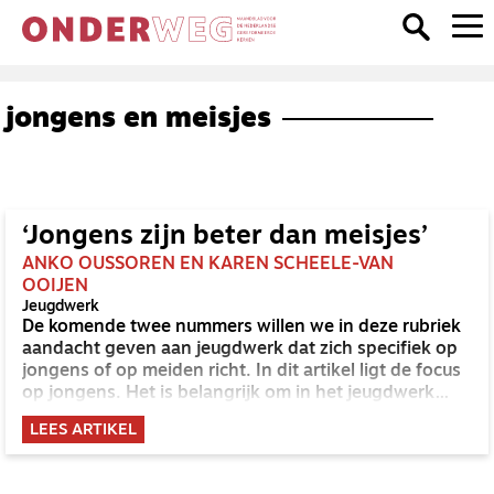
jongens en meisjes
‘Jongens zijn beter dan meisjes’
ANKO OUSSOREN EN KAREN SCHEELE-VAN
OOIJEN
Jeugdwerk
De komende twee nummers willen we in deze rubriek
aandacht geven aan jeugdwerk dat zich specifiek op
jongens of op meiden richt. In dit artikel ligt de focus
op jongens. Het is belangrijk om in het jeugdwerk
beide groepen specifiek aan te spreken. Er worden
LEES ARTIKEL
steeds meer activiteiten speciaal voor meiden
georganiseerd en soms wordt verondersteld dat het
geloof te weinig uitdaging biedt voor jongens. Zou