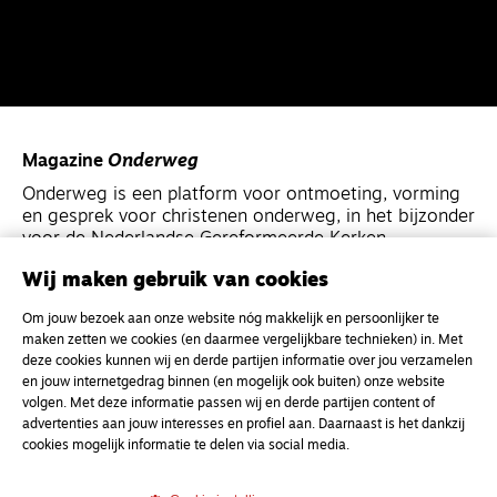
Magazine
Onderweg
Onderweg is een platform voor ontmoeting, vorming
en gesprek voor christenen onderweg, in het bijzonder
voor de Nederlandse Gereformeerde Kerken.
Wij maken gebruik van cookies
Magazine
Onderweg
Om jouw bezoek aan onze website nóg makkelijk en persoonlijker te
Kvk-nummer 33277063
maken zetten we cookies (en daarmee vergelijkbare technieken) in. Met
deze cookies kunnen wij en derde partijen informatie over jou verzamelen
NL46 INGB 0117 5827 86
en jouw internetgedrag binnen (en mogelijk ook buiten) onze website
info@onderwegonline.nl
volgen. Met deze informatie passen wij en derde partijen content of
advertenties aan jouw interesses en profiel aan. Daarnaast is het dankzij
cookies mogelijk informatie te delen via social media.