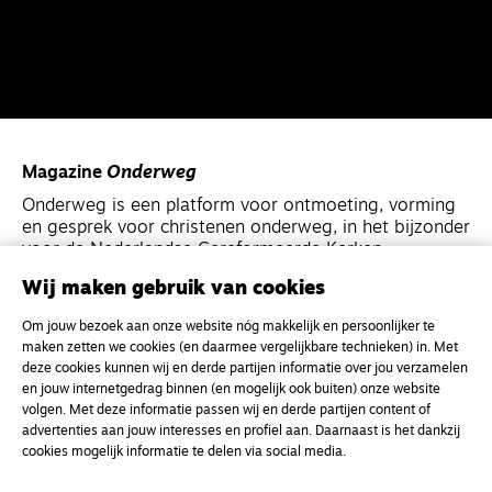
Magazine
Onderweg
Onderweg is een platform voor ontmoeting, vorming
en gesprek voor christenen onderweg, in het bijzonder
voor de Nederlandse Gereformeerde Kerken.
Wij maken gebruik van cookies
Magazine
Onderweg
Om jouw bezoek aan onze website nóg makkelijk en persoonlijker te
Kvk-nummer 33277063
maken zetten we cookies (en daarmee vergelijkbare technieken) in. Met
deze cookies kunnen wij en derde partijen informatie over jou verzamelen
NL46 INGB 0117 5827 86
en jouw internetgedrag binnen (en mogelijk ook buiten) onze website
info@onderwegonline.nl
volgen. Met deze informatie passen wij en derde partijen content of
advertenties aan jouw interesses en profiel aan. Daarnaast is het dankzij
cookies mogelijk informatie te delen via social media.