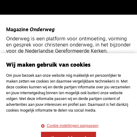
Magazine
Onderweg
Onderweg is een platform voor ontmoeting, vorming
en gesprek voor christenen onderweg, in het bijzonder
voor de Nederlandse Gereformeerde Kerken.
Wij maken gebruik van cookies
Magazine
Onderweg
Om jouw bezoek aan onze website nóg makkelijk en persoonlijker te
Kvk-nummer 33277063
maken zetten we cookies (en daarmee vergelijkbare technieken) in. Met
NL46 INGB 0117 5827 86
deze cookies kunnen wij en derde partijen informatie over jou verzamelen
en jouw internetgedrag binnen (en mogelijk ook buiten) onze website
info@onderwegonline.nl
volgen. Met deze informatie passen wij en derde partijen content of
advertenties aan jouw interesses en profiel aan. Daarnaast is het dankzij
cookies mogelijk informatie te delen via social media.
Cookie instellingen aanpassen