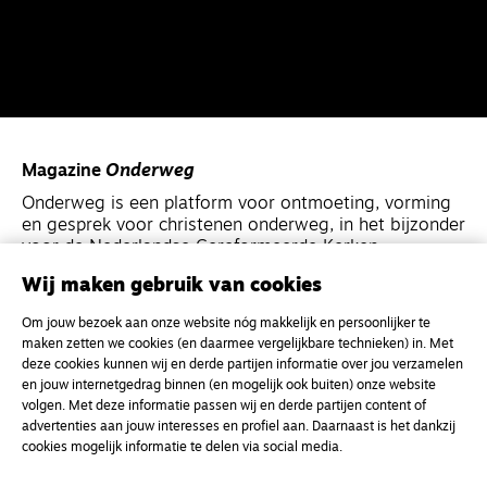
Magazine
Onderweg
Onderweg is een platform voor ontmoeting, vorming
en gesprek voor christenen onderweg, in het bijzonder
voor de Nederlandse Gereformeerde Kerken.
Wij maken gebruik van cookies
Magazine
Onderweg
Om jouw bezoek aan onze website nóg makkelijk en persoonlijker te
Kvk-nummer 33277063
maken zetten we cookies (en daarmee vergelijkbare technieken) in. Met
deze cookies kunnen wij en derde partijen informatie over jou verzamelen
NL46 INGB 0117 5827 86
en jouw internetgedrag binnen (en mogelijk ook buiten) onze website
info@onderwegonline.nl
volgen. Met deze informatie passen wij en derde partijen content of
advertenties aan jouw interesses en profiel aan. Daarnaast is het dankzij
cookies mogelijk informatie te delen via social media.