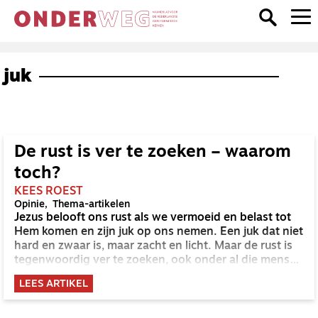
juk
De rust is ver te zoeken – waarom
toch?
KEES ROEST
Opinie
Thema-artikelen
Jezus belooft ons rust als we vermoeid en belast tot
Hem komen en zijn juk op ons nemen. Een juk dat niet
hard en zwaar is, maar zacht en licht. Maar de rust is
tegenwoordig ver te zoeken, ook onder al die mensen
die Jezus willen volgen. Hoe komt dat toch? Een
LEES ARTIKEL
antwoord vanuit de psychologie, steeds ook weer
terugkerend naar de grazige weiden en stille wateren
van het Woord.