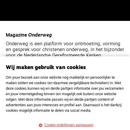
Magazine
Onderweg
Onderweg is een platform voor ontmoeting, vorming
en gesprek voor christenen onderweg, in het bijzonder
voor de Nederlandse Gereformeerde Kerken.
Wij maken gebruik van cookies
Magazine
Onderweg
Om jouw bezoek aan onze website nóg makkelijk en persoonlijker te
Kvk-nummer 33277063
maken zetten we cookies (en daarmee vergelijkbare technieken) in. Met
NL46 INGB 0117 5827 86
deze cookies kunnen wij en derde partijen informatie over jou verzamelen
en jouw internetgedrag binnen (en mogelijk ook buiten) onze website
info@onderwegonline.nl
volgen. Met deze informatie passen wij en derde partijen content of
advertenties aan jouw interesses en profiel aan. Daarnaast is het dankzij
cookies mogelijk informatie te delen via social media.
Cookie instellingen aanpassen