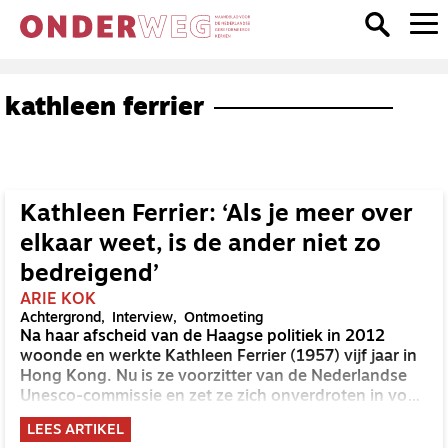
kathleen ferrier
Kathleen Ferrier: ‘Als je meer over
elkaar weet, is de ander niet zo
bedreigend’
ARIE KOK
Achtergrond
Interview
Ontmoeting
Na haar afscheid van de Haagse politiek in 2012
woonde en werkte Kathleen Ferrier (1957) vijf jaar in
Hong Kong. Nu is ze voorzitter van de Nederlandse
Unesco-commissie en zet ze zich onverdroten in voor
vrouwenrechten, democratie en de doorwerking van
LEES ARTIKEL
het slavernijverleden. Onlangs verscheen haar boekje