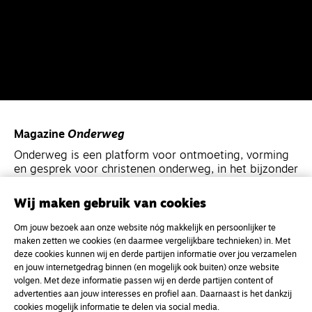
Magazine
Onderweg
Onderweg is een platform voor ontmoeting, vorming
en gesprek voor christenen onderweg, in het bijzonder
voor de Nederlandse Gereformeerde Kerken.
Wij maken gebruik van cookies
Magazine
Onderweg
Om jouw bezoek aan onze website nóg makkelijk en persoonlijker te
Kvk-nummer 33277063
maken zetten we cookies (en daarmee vergelijkbare technieken) in. Met
deze cookies kunnen wij en derde partijen informatie over jou verzamelen
NL46 INGB 0117 5827 86
en jouw internetgedrag binnen (en mogelijk ook buiten) onze website
volgen. Met deze informatie passen wij en derde partijen content of
info@onderwegonline.nl
advertenties aan jouw interesses en profiel aan. Daarnaast is het dankzij
cookies mogelijk informatie te delen via social media.