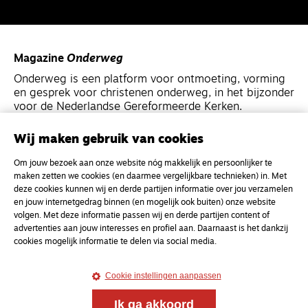
Magazine
Onderweg
Onderweg is een platform voor ontmoeting, vorming
en gesprek voor christenen onderweg, in het bijzonder
voor de Nederlandse Gereformeerde Kerken.
Wij maken gebruik van cookies
Magazine
Onderweg
Kvk-nummer 33277063
Om jouw bezoek aan onze website nóg makkelijk en persoonlijker te
maken zetten we cookies (en daarmee vergelijkbare technieken) in. Met
NL46 INGB 0117 5827 86
deze cookies kunnen wij en derde partijen informatie over jou verzamelen
en jouw internetgedrag binnen (en mogelijk ook buiten) onze website
info@onderwegonline.nl
volgen. Met deze informatie passen wij en derde partijen content of
advertenties aan jouw interesses en profiel aan. Daarnaast is het dankzij
cookies mogelijk informatie te delen via social media.
Cookie instellingen aanpassen
Ik ga akkoord